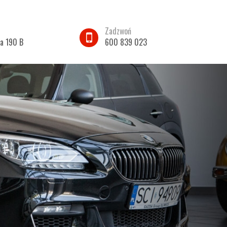
Zadzwoń
ka 190 B
600 839 023