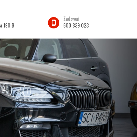
Zadzwoń
ka 190 B
600 839 023