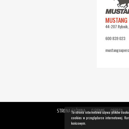
MUSTANG 
44-207 Rybnik, 
600 839 023
mustangsuper
STRONA GŁÓWNA
O FIRMIE
OFERTA
Ta strona internetowa używa plików cooki
cookies w przeglądarce internetowej. Ko
końcowym.