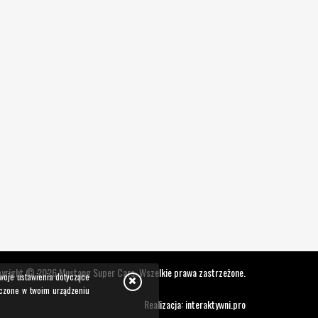
yright © 2026 Mustang Super Cars. Wszelkie prawa zastrzeżone.
swoje ustawienia dotyczące
zczone w twoim urządzeniu
Realizacja:
interaktywni.pro